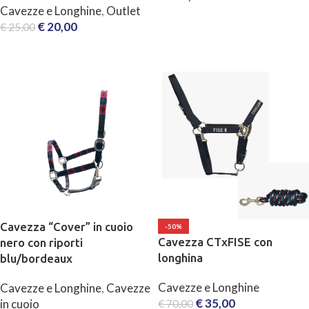
Cavezze e Longhine
,
Outlet
SCEGLI
€
20,00
€
25,00
SCEGLI
Cavezza “Cover” in cuoio
-50%
Cavezza CTxFISE con
nero con riporti
longhina
blu/bordeaux
Cavezze e Longhine
Cavezze e Longhine
,
Cavezze
€
35,00
in cuoio
€
70,00