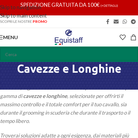
SPEDIZIONE GRATUITA DA 100€
(+DETTAGLI)
Skip to navigation
Skip to main content
SCOPRI LE NOSTRE
PROMO
MENU
Cavezze e Longhine
La gestione quotidiana del cavallo richiede attrezzature
affidabili, ergonomiche e resistenti. Esplora la nostra ampia
gamma di
cavezze e longhine
, selezionate per offrirti il
massimo controllo e il totale comfort per il tuo cavallo, sia
durante il grooming in scuderia che durante il trasporto o il
tempo libero.
Troverai soluzioni adatte a ogni esigenza, dai materiali più