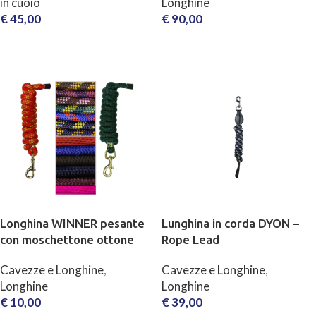
in cuoio
Longhine
€
45,00
€
90,00
SCEGLI
AGGIUNGI AL CARRELLO
Longhina WINNER pesante
Lunghina in corda DYON –
con moschettone ottone
Rope Lead
Cavezze e Longhine
,
Cavezze e Longhine
,
Longhine
Longhine
€
10,00
€
39,00