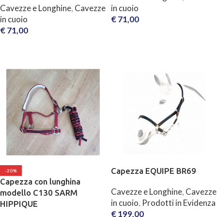
Cavezze e Longhine
,
Cavezze
in cuoio
in cuoio
€
71,00
€
71,00
SCEGLI
SCEGLI
Capezza EQUIPE BR69
-20%
Capezza con lunghina
Cavezze e Longhine
,
Cavezze
modello C130 SARM
in cuoio
,
Prodotti in Evidenza
HIPPIQUE
€
199,00