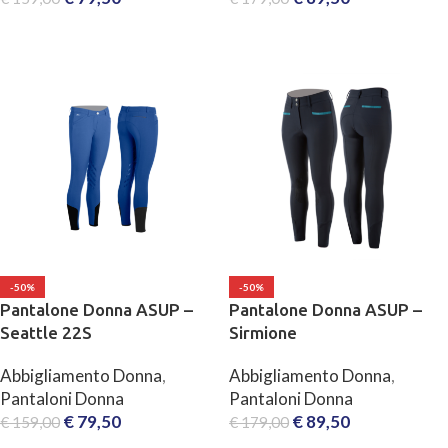
SCEGLI
SCEGLI
-50%
-50%
Pantalone Donna ASUP –
Pantalone Donna ASUP –
Seattle 22S
Sirmione
Abbigliamento Donna
,
Abbigliamento Donna
,
Pantaloni Donna
Pantaloni Donna
€
79,50
€
89,50
€
159,00
€
179,00