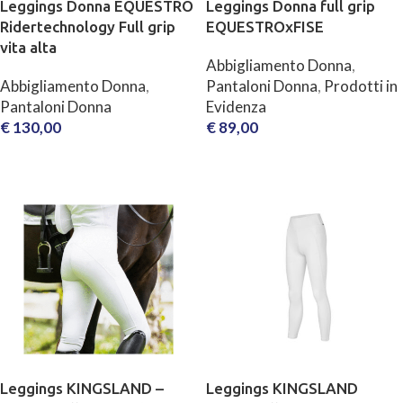
Leggings Donna EQUESTRO
Leggings Donna full grip
Ridertechnology Full grip
EQUESTROxFISE
vita alta
Abbigliamento Donna
,
Abbigliamento Donna
,
Pantaloni Donna
,
Prodotti in
Pantaloni Donna
Evidenza
€
130,00
€
89,00
SCEGLI
SCEGLI
Leggings KINGSLAND –
Leggings KINGSLAND