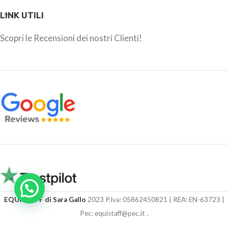
LINK UTILI
Scopri le Recensioni dei nostri Clienti!
EQUISTAFF di Sara Gallo
2023 P.Iva: 05862450821 | REA: EN-63723 |
Pec: equistaff@pec.it .