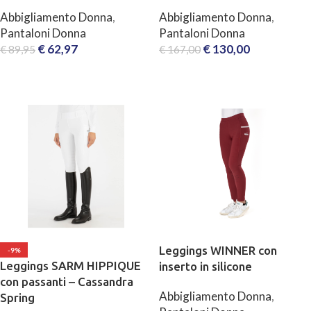
Abbigliamento Donna
,
Abbigliamento Donna
,
Pantaloni Donna
Pantaloni Donna
€
62,97
€
130,00
€
89,95
€
167,00
SCEGLI
SCEGLI
Leggings WINNER con
-9%
Leggings SARM HIPPIQUE
inserto in silicone
con passanti – Cassandra
Abbigliamento Donna
,
Spring