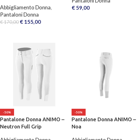
Pantaloni Donna
Abbigliamento Donna
,
€
59,00
Pantaloni Donna
SCEGLI
€
155,00
€
170,00
SCEGLI
-50%
-50%
Pantalone Donna ANIMO –
Pantalone Donna ANIMO –
Neutron Full Grip
Noa
Abbigliamento Donna
,
Abbigliamento Donna
,