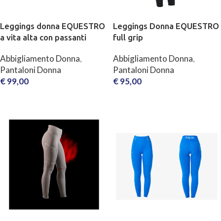
Leggings donna EQUESTRO
Leggings Donna EQUESTRO
a vita alta con passanti
full grip
Abbigliamento Donna
,
Abbigliamento Donna
,
Pantaloni Donna
Pantaloni Donna
€
99,00
€
95,00
SCEGLI
SCEGLI