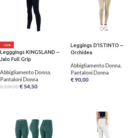
Leggings D’ISTINTO –
-50%
Legggings KINGSLAND –
Orchidea
Jalo Full Grip
Abbigliamento Donna
,
Abbigliamento Donna
,
Pantaloni Donna
Pantaloni Donna
€
90,00
€
54,50
€
109,00
SCEGLI
SCEGLI