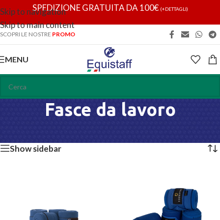
SPEDIZIONE GRATUITA DA 100€
(+DETTAGLI)
Skip to navigation
Skip to main content
SCOPRI LE NOSTRE
PROMO
MENU
Fasce da lavoro
Home
/
Fasce
/
Fasce da lavoro
Visualizzazione di 6 risultati
Show sidebar