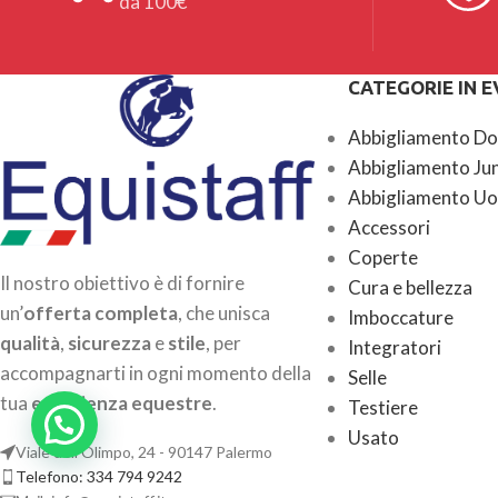
da 100€
CATEGORIE IN 
Abbigliamento D
Abbigliamento Ju
Abbigliamento U
Accessori
Coperte
Il nostro obiettivo è di fornire
Cura e bellezza
un’
offerta completa
, che unisca
Imboccature
qualità
,
sicurezza
e
stile
, per
Integratori
accompagnarti in ogni momento della
Selle
tua
esperienza equestre
.
Testiere
Usato
Viale dell'Olimpo, 24 - 90147 Palermo
Telefono: 334 794 9242