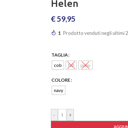
Helen
€
59,95
1
Prodotto venduti negli ultimi 
TAGLIA
cob
full
pony
COLORE
navy
-
+
AGGIUN