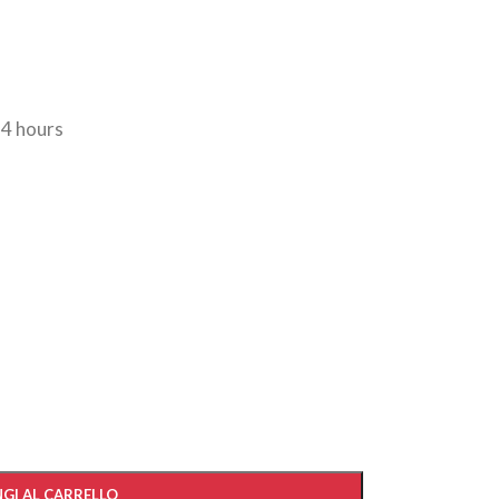
24 hours
GI AL CARRELLO