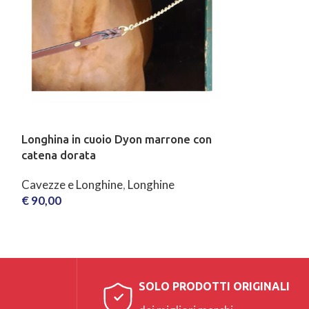
Longhina in cuoio Dyon marrone con
catena dorata
Cavezze e Longhine
,
Longhine
€
90,00
AGGIUNGI AL CARRELLO
SOLO PRODOTTI ORIGINALI