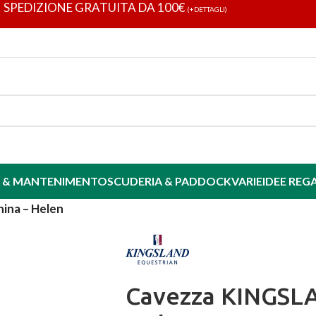
SPEDIZIONE GRATUITA DA 100€
(+DETTAGLI)
 & MANTENIMENTO
SCUDERIA & PADDOCK
VARIE
IDEE REG
ina – Helen
Cavezza KINGSLA