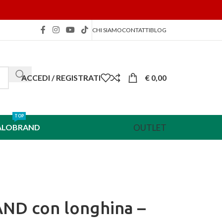
CHI SIAMO
CONTATTI
BLOG
ACCEDI / REGISTRATI
€
0,00
TOP
OUTLET
ALO
BRAND
ND con longhina –