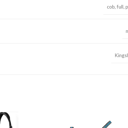
cob
,
full
,
Kings