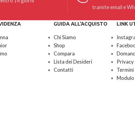
entro 14 giorni
tramite email e W
EVIDENZA
GUIDA ALL’ACQUISTO
LINK UT
onna
Chi Siamo
Instagr
nior
Shop
Facebo
omo
Compara
Domande
Lista dei Desideri
Privacy
Contatti
Termini 
Modulo 