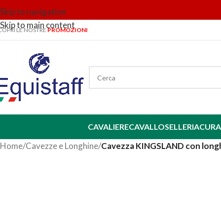
Skip to navigation
Skip to main content
COPRI LE NOSTRE
PROMOZIONI
CAVALIERE
CAVALLO
SELLERIA
CURA
Home
/
Cavezze e Longhine
/
Cavezza KINGSLAND con longh