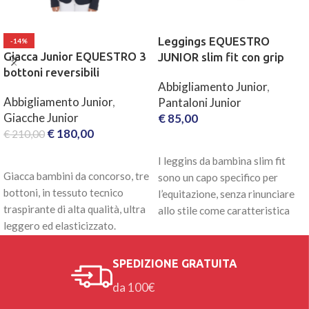
Leggings EQUESTRO
-14%
Giacca Junior EQUESTRO 3
JUNIOR slim fit con grip
bottoni reversibili
Abbigliamento Junior
,
Abbigliamento Junior
,
Pantaloni Junior
Giacche Junior
€
85,00
€
180,00
€
210,00
SCEGLI
SCEGLI
I leggins da bambina slim fit
Giacca bambini da concorso, tre
sono un capo specifico per
bottoni, in tessuto tecnico
l’equitazione, senza rinunciare
traspirante di alta qualità, ultra
allo stile come caratteristica
leggero ed elasticizzato.
fondamentale. Effetto
Doppia possibilità di
SPEDIZIONE GRATUITA
da 100€