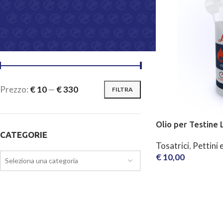
On backorder
FILTRA PER PREZZO
Prezzo:
€ 10
—
€ 330
FILTRA
Olio per Testine
CATEGORIE
Tosatrici
,
Pettini 
€
10,00
Seleziona una categoria
AGGIUNGI AL CAR