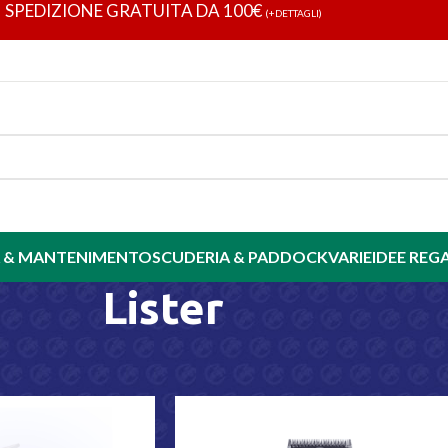
SPEDIZIONE GRATUITA DA 100€
(+DETTAGLI)
 & MANTENIMENTO
SCUDERIA & PADDOCK
VARIE
IDEE REG
Lister