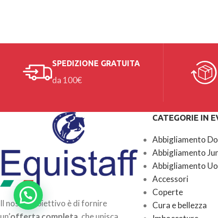
SPEDIZIONE GRATUITA
da 100€
CATEGORIE IN 
Abbigliamento D
Abbigliamento Ju
Abbigliamento U
Accessori
Coperte
Il nostro obiettivo è di fornire
Cura e bellezza
un’
offerta completa
, che unisca