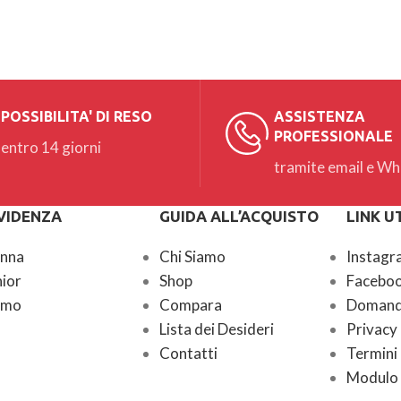
POSSIBILITA' DI RESO
ASSISTENZA
PROFESSIONALE
entro 14 giorni
tramite email e W
EVIDENZA
GUIDA ALL’ACQUISTO
LINK UT
onna
Chi Siamo
Instagr
nior
Shop
Facebo
omo
Compara
Domande
Lista dei Desideri
Privacy
Contatti
Termini 
Modulo 