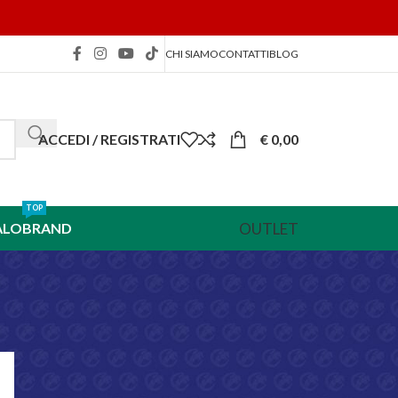
CHI SIAMO
CONTATTI
BLOG
ACCEDI / REGISTRATI
€
0,00
TOP
OUTLET
ALO
BRAND