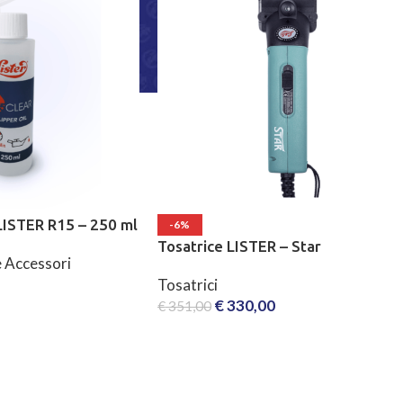
 LISTER R15 – 250 ml
-6%
Tosatrice LISTER – Star
e Accessori
Tosatrici
€
330,00
€
351,00
RELLO
AGGIUNGI AL CARRELLO