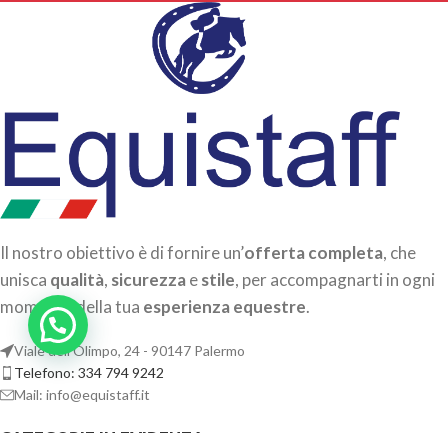
Il nostro obiettivo è di fornire un’
offerta completa
, che
unisca
qualità
,
sicurezza
e
stile
, per accompagnarti in ogni
momento della tua
esperienza equestre
.
Viale dell'Olimpo, 24 - 90147 Palermo
Telefono: 334 794 9242
Mail: info@equistaff.it
CATEGORIE IN EVIDENZA