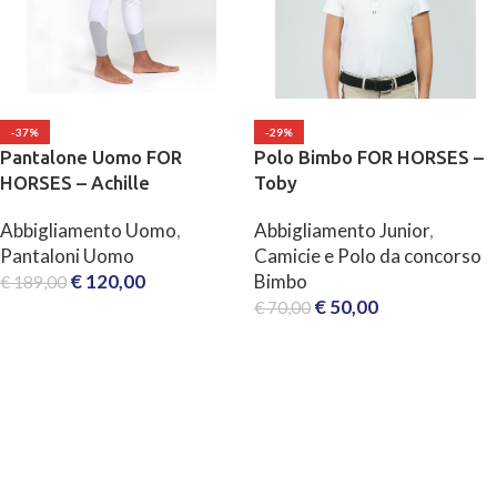
-37%
-29%
Pantalone Uomo FOR
Polo Bimbo FOR HORSES –
HORSES – Achille
Toby
Abbigliamento Uomo
,
Abbigliamento Junior
,
Pantaloni Uomo
Camicie e Polo da concorso
€
120,00
Bimbo
€
189,00
€
50,00
€
70,00
SCEGLI
SCEGLI