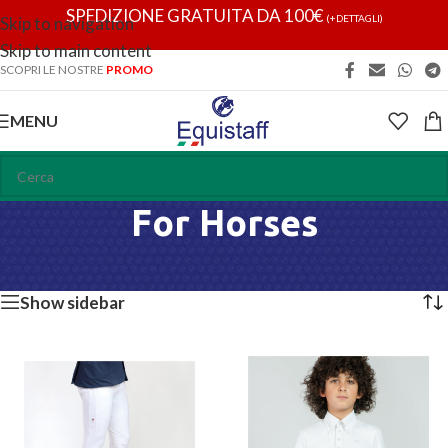
SPEDIZIONE GRATUITA DA 100€
(+DETTAGLI)
Skip to navigation
Skip to main content
SCOPRI LE NOSTRE
PROMO
MENU
For Horses
Home
/
For Horses
Visualizzazione di 2 risultati
Show sidebar