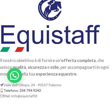
Il nostro obiettivo è di fornire un’
offerta completa
, che
unisca
qualità
,
sicurezza
e
stile
, per accompagnarti in ogni
momento della tua
esperienza equestre
.
Viale dell'Olimpo, 24 - 90147 Palermo
Telefono: 334 794 9242
Mail: info@equistaff.it
CATEGORIE IN EVIDENZA