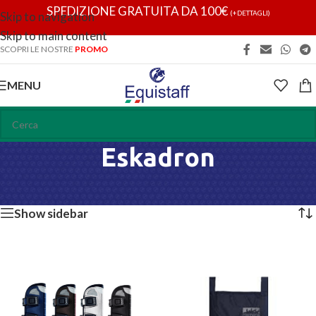
SPEDIZIONE GRATUITA DA 100€
(+DETTAGLI)
Skip to navigation
Skip to main content
SCOPRI LE NOSTRE
PROMO
MENU
Eskadron
Home
/
Eskadron
Visualizzazione di 2 risultati
Show sidebar