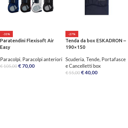
-33%
-27%
Paratendini Flexisoft Air
Tenda da box ESKADRON –
Easy
190×150
Paracolpi
,
Paracolpi anteriori
Scuderia
,
Tende, Portafasce
€
70,00
e Cancelletti box
€
105,00
€
40,00
€
55,00
SCEGLI
SCEGLI