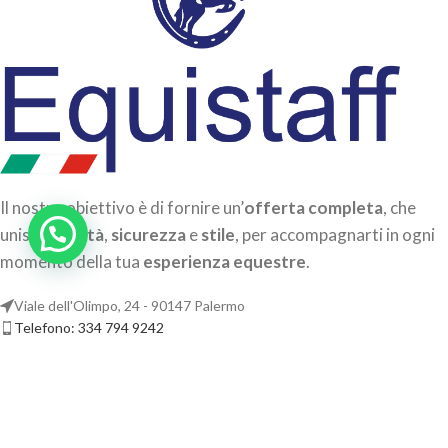
Il nostro obiettivo è di fornire un’
offerta completa
, che
unisca
qualità
,
sicurezza
e
stile
, per accompagnarti in ogni
momento della tua
esperienza equestre
.
Viale dell'Olimpo, 24 - 90147 Palermo
Telefono: 334 794 9242
Mail: info@equistaff.it
CATEGORIE IN EVIDENZA
GUIDA ALL’ACQUISTO