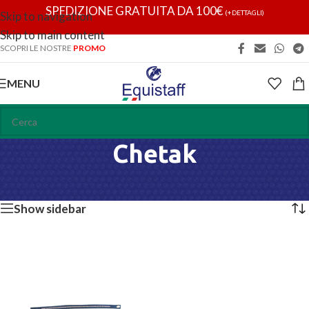
SPEDIZIONE GRATUITA DA 100€
(+DETTAGLI)
Skip to navigation
Skip to main content
SCOPRI LE NOSTRE
PROMO
MENU
Chetak
Home
/
Chetak
Visualizzazione del risultato
Show sidebar