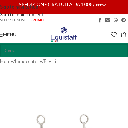
SPEDIZIONE GRATUITA DA 100€
(+DETTAGLI)
Skip to navigation
Skip to main content
SCOPRI LE NOSTRE
PROMO
MENU
Home
/
Imboccature
/
Filetti