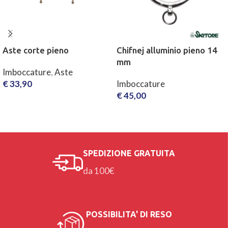
Aste corte pieno
Chifnej alluminio pieno 14
mm
Imboccature
,
Aste
€
33,90
Imboccature
€
45,00
SCEGLI
AGGIUNGI AL CARRELLO
SPEDIZIONE GRATUITA
da 100€
POSSIBILITA' DI RESO