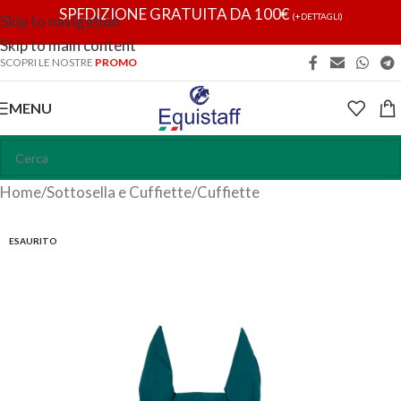
SPEDIZIONE GRATUITA DA 100€
(+DETTAGLI)
Skip to navigation
Skip to main content
SCOPRI LE NOSTRE
PROMO
MENU
Home
/
Sottosella e Cuffiette
/
Cuffiette
ESAURITO