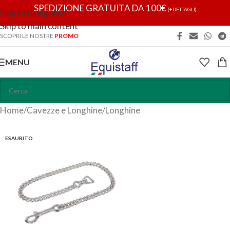
SPEDIZIONE GRATUITA DA 100€
(+DETTAGLI)
Skip to navigation
Skip to main content
SCOPRI LE NOSTRE
PROMO
MENU
Home
/
Cavezze e Longhine
/
Longhine
ESAURITO